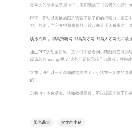
在本次的绘本故事展示中，咱们选拔了《贪馋的小猪》当
PPT一开动以美艳的图片诱骗了孩子们的把稳力，画面
饱。然则，当它变得越来越胖，连步辇儿王人费事时，
喷涂治具，
都昌招聘网-都昌英才网-都昌人才网
无尘喷
通过PPT的动画后果，孩子们不错看到小猪渐渐变胖的
应该若何 eating 呢？”这些问题指示孩子们想考，并
终末，PPT以一个温馨的结局终了：小猪在一又友的匡
的”。
总共PPT本色活泼、裕如教授意旨，不仅提高了孩子们
阳光课堂
贪馋的小猪