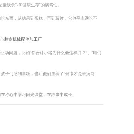
量饮食”和“健康生存”的病笃性。
地吃东西，从糖果到蛋糕，再到薯片，它似乎永远吃不
莞市胜鑫机械配件加工厂
些互动问题，比如“你合计小猪为什么会这样胖？”、“咱们
让孩子们感到喜跃，也让他们显着了“健康才是最病笃
们在称心中学习阳光课堂，在故事中成长。