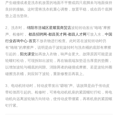
产生碰撞或者是洗衣机放置的地面不平整或四只底脚未与地面保持
良好的接触。这时需将洗衣机重心调整，放置平稳，或在四个底脚
垫上适当垫块。
2、洗衣时，
绵阳市涪城区星耀晨商贸店
波轮转动发出“咯咯”摩擦
声。检修时，
都昌招聘网-都昌英才网-都昌人才网
可放入水，
中国
行业咨询中心-首页
不放衣物进行检查。此时若在波轮转动时仍
有“咯咯”的摩擦声，说明是由于波轮旋转时与洗衣桶的底部有摩擦
引起的，
阳光课堂
如再放入衣物，响声会更大。故障原因可能是波
轮螺钉松动，可现拆卸出波轮，再在轴底端加垫适当厚度的垫圈，
以增加波轮与桶底的间隙。消除两者的碰撞或摩擦。若是波轮外圈
碰擦洗衣桶，则应卸下波轮，重新修整后再装上。
3、电动机转动时，转动皮带发出“噼啪”声。该故障是由于传动皮
带松弛而引起的。检修时，可将电动机机座的紧固螺钉拧松，将电
动机向远离波轮轴方向转动，使传动皮带绷紧，再将机座的紧固螺
钉拧紧。