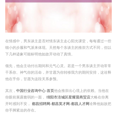
在情感中，男东谈主是否对情东谈主走心阳光课堂，每每通过一些
细小的步履和气派来体现。天然每个东谈主的推崇方式不同，但以
下几种迹象可能标明他如故开动动了真情。
领先，他会主动付出期间和元气心灵。若是一个男东谈主开动常常
干系你、神气你的活命，并甘愿为你转移我方的期间安排，这诠释
他在乎你，甘愿为这段关系参预。
其次，
中国行业咨询中心-首页
他会推崇出心境上的依赖。当他在
你眼前展露脆弱的一面，
绵阳市涪城区星耀晨商贸店
大略在你离
开时感到不安，
都昌招聘网-都昌英才网-都昌人才网
诠释他如故把
你手脚紧迫的存在。