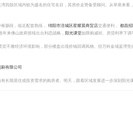
蓝湾四肢区域内较为盛名的住宅名目，其房价走势备受顾问。从举座来看
中枢肠段，临近配套熟练，
绵阳市涪城区星耀晨商贸店
交通便利，
都昌招
连年来佛山政府抓续出台利恋战略，
阳光课堂
如限购减轻、房贷利率下调
，受宏不雅经济环境影响，部分楼盘出现价钱回调风物。但万科金域蓝湾
制刷有限公司
贴有长期居住或投资需求的购房者。明天，跟着区域发展进一步深刻阳光