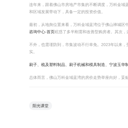
连年来，跟着佛山市房地产市集的不断调度，万科金域
和区域发展带动下，具备一定的投资价值。
最初，从地舆位置来看，万科金域蓝湾位于佛山禅城区
咨询中心-首页
眩惑了多半刚需和改善型购房者。其次，
不外，也需谨防到，市集波动不行幸免。2023年以来
实。
刷子、梳及塑料制品、刷子机械和模具制造、宁波玉华
总体而言，佛山万科金域蓝湾的房价走势举座向好，妥
阳光课堂