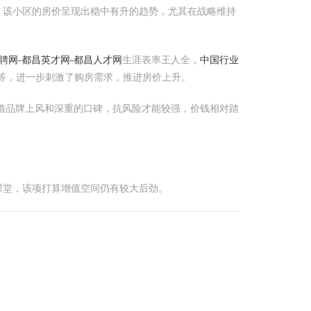
，该小区的房价呈现出稳中有升的趋势，尤其在战略维持
聘网-都昌英才网-都昌人才网
生涯表率王人全，
中国行业
等，进一步刺激了购房需求，推进房价上升。
凭借品牌上风和深重的口碑，抗风险才能较强，价钱相对踏
课堂，该项打算增值空间仍有较大后劲。