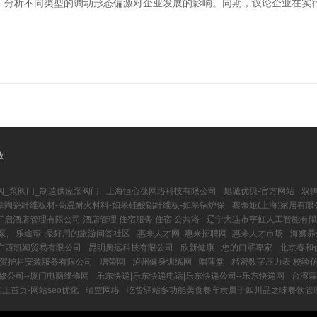
，分析不同类型的调动形态偏激对企业发展的影响。同期，议论企业在实
收
阀_泵阀门_制造供应泵阀门
上海恒心葆网络科技有限公司
旭诚优贝-官方网站
双鸭
皋陶瓷纤维板材-高温耐火材料-如皋硅酸铝纤维板-如皋锅炉保
黎蒂娅(上海)家居有限
开启酒店管理有限公司 酒店管理 住宿服务 住宿 公共浴
辽宁大连市宇虹人工智能有限公
泵,
乐途帮, 最好用的旅游问答社区
惠来人才网_惠来招聘网_惠来人才市场
海狮养
广西凯媚贸易有限公司
昆明奥远科技有限公司
欣新健康 - 您的口罩專家
北京春和
贺护栏安装服务有限公司
增荣网
泸州健身训练网
唱蓮堂
精密数字压力表|校验
修公司--厦门电脑维修网
乐东快递|乐东快递电话|乐东快递公司--乐东快递网
台湾霖
上首页-网站seo优化
晴空网络
吃货驿站多功能美食餐车隶属于四川品之味餐饮管