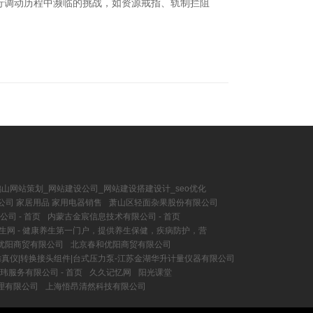
行调动历程中濒临的挑战，如资源戒指、轨制拦阻
山网站策划_网站建设公司_网站建设搭建设计_seo优化
公司 家居用品 家用电器销售
萧山区轻面杂果股份有限公司
司 - 首页
内蒙古金宸信息技术有限公司 - 首页
生网 - 健康养生第一门户，提供养生保健，疾病防护，营
优阳商贸有限公司
北京春和优阳商贸有限公司
仿真仪|转换接头组件|台式压力泵-江苏金湖华升计量仪器有限公司
玮服务有限公司 - 首页
久久记忆网
阳光课堂
理有限公司
上海悟昂清然科技有限公司