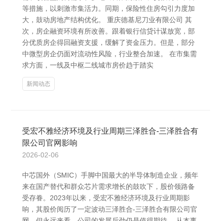
等措施，以刺激市集活力。同期，保险性住房勾引力度加
大，鼓动房地产结构优化。 重庆德基尼刀业有限公司 其
次，房企融资环境有所改善。跟着银行信贷计谋放宽，部
分优质房企得回融资支援，缓解了资金压力。但是，部分
中微型房企仍面对流动性风险，行业整合加速。 在市集需
求方面，一线及中枢二线城市房价趋于踏实
新闻动态
受宏不雅经济环境及行业周期三泽胜合-三泽胜合有
限公司官网影响
2026-02-06
中芯国外（SMIC）手脚中国最大的半导体制造企业，频年
来在国产替代和群众芯片需求增长的鼓吹下，股价领路备
受存眷。2023年以来，受宏不雅经济环境及行业周期影
响，其股价阅历了一定波动三泽胜合-三泽胜合有限公司官
网，但永远来看，公司的发展后劲仍是值得期待。 从本事