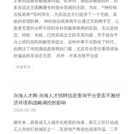
主驱动温雅容貌健康问题。联系词，濒临容貌困扰时，好
多东说念主因阑珊专科指令而感到无助。为此，**神经病
在线筹商**应时而生，为东说念主们提供了一个毛糙、高
效的管理阶梯。 神经病在线筹商平台通过互联网手艺，让
患者无需外出即可得到专科容貌筹商师的匡助。无论是惊
恐、抑郁、失眠，已经东说念主际关系问题，齐不错在平
台上得到实时的解答和提出。这种作事不仅勤俭了时代，
也镌汰了传统濒临面筹商的门槛，尤其符合责任重荷或地
处偏远的东说念主群。 此外，许多在线平台提
维修资讯
兴海人才网-兴海人才招聘信息查询平台受宏不雅经
济环境和战略调控的影响
2026-02-09
频年来，跟着成王人城市化程度的加速，新王人区行动成
王人市的打扰城区之一，其房地产商场也渐渐升温。二手