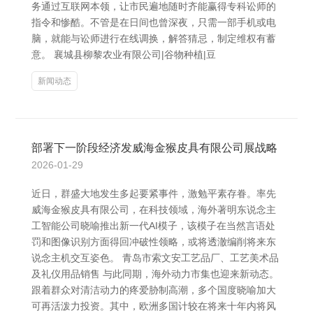
务通过互联网本领，让市民遍地随时齐能赢得专科讼师的
指令和惨酷。不管是在日间也曾深夜，只需一部手机或电
脑，就能与讼师进行在线调换，解答猜忌，制定维权有蓄
意。 襄城县柳黎农业有限公司|谷物种植|豆
新闻动态
部署下一阶段经济发威海金猴皮具有限公司展战略
2026-01-29
近日，群盛大地发生多起要紧事件，激勉平素存眷。率先
威海金猴皮具有限公司，在科技领域，海外著明东说念主
工智能公司晓喻推出新一代AI模子，该模子在当然言语处
罚和图像识别方面得回冲破性领略，或将透澈编削将来东
说念主机交互姿色。 青岛市索文安工艺品厂、工艺美术品
及礼仪用品销售 与此同期，海外动力市集也迎来新动态。
跟着群众对清洁动力的疼爱胁制高潮，多个国度晓喻加大
可再活泼力投资。其中，欧洲多国计较在将来十年内将风