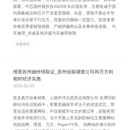
面看，中芯国外股价在2024年头出现反弹，主要收成于国
内策略相沿和芯片产业复苏预期。但是，受制于群众半导
体行业合座下行压力，其股价仍濒临一定阻力。投资者需
存眷其季度财报领路、产能哄骗率以及本事研发进展。 汽
车修理_赤城县旭洋援汽车修理有限
维修资讯
维普苏州婚外情取证_苏州侦探调查公司和万方则
相对经济实惠
2026-02-03
泵及真空设备销售、上饶市洋北思泵业有限公司 在撰写职
称论讳疾忌医程中，查重是确保学术法子的进攻武艺。禁
受合适的查重网站，不仅能擢升论文的通过率，还能有用
幸免学术怪异行为。当今市面上常见的职称论文查重网站
包括知网、维普、万方、PaperYY等。 知网动作泰斗的学