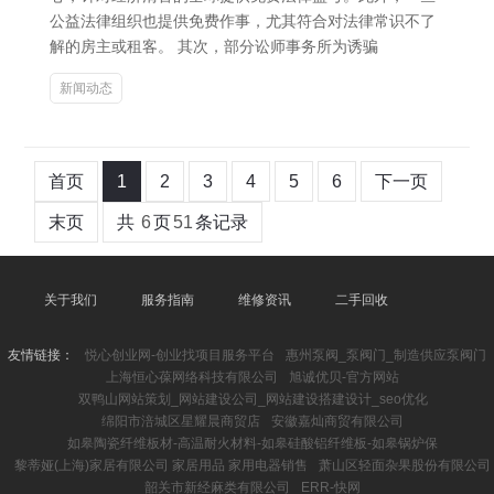
公益法律组织也提供免费作事，尤其符合对法律常识不了
解的房主或租客。 其次，部分讼师事务所为诱骗
新闻动态
首页
1
2
3
4
5
6
下一页
末页
共
6
页
51
条记录
关于我们
服务指南
维修资讯
二手回收
友情链接：
悦心创业网-创业找项目服务平台
惠州泵阀_泵阀门_制造供应泵阀门
上海恒心葆网络科技有限公司
旭诚优贝-官方网站
双鸭山网站策划_网站建设公司_网站建设搭建设计_seo优化
绵阳市涪城区星耀晨商贸店
安徽嘉灿商贸有限公司
如皋陶瓷纤维板材-高温耐火材料-如皋硅酸铝纤维板-如皋锅炉保
黎蒂娅(上海)家居有限公司 家居用品 家用电器销售
萧山区轻面杂果股份有限公司
韶关市新经麻类有限公司
ERR-快网