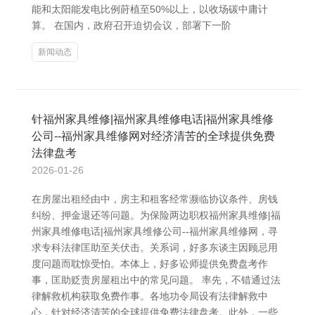
能和太阳能发电比例莳植至50%以上，以收场碳中庸计
算。 在国内，政府召开迫切会议，部署下一阶
新闻动态
针福州家具维修|福州家具维修电话|福州家具维修
公司--福州家具维修网对经济清苦的全球提供免费
法律盘考
2026-01-26
在房屋出租经由中，房主和租客经常濒临协议条件、房钱
纠纷、押金退还等问题。为保险两边职权福州家具维修|福
州家具维修电话|福州家具维修公司--福州家具维修网，寻
求专科法律匡助至关伏击。关系词，好多东谈主因顾忌用
度问题而耽惊受怕。本体上，好多讼师提供免费盘考作
事，匡助贬责房屋租出中的常见问题。 率先，不错通过法
律解救机构获取免费作事。各地功令局设有法律解救中
心，针对经济清苦的全球提供免费法律盘考。此外，一些