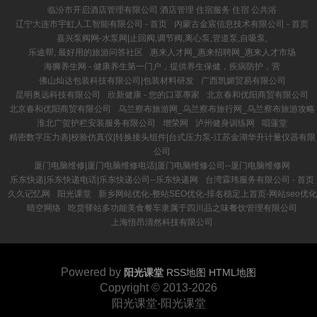
临汾市开启酒店管理有限公司 酒店管理 住宿服务 住宿 公共浴
辽宁大连市宇虹人工智能有限公司 - 首页
内蒙古金宸信息技术有限公司 - 首页
嘉兴泵阀网-水泵网|止回阀,调节阀,离心泵,管道泵,自吸泵,
乐途帮, 最好用的旅游问答社区
惠来人才网_惠来招聘网_惠来人才市场
海狮养生网 - 健康养生第一门户，提供养生保健，疾病防护，营
佛山灿达包装科技有限公司|包装材料研发
广西凯媚贸易有限公司
昆明奥远科技有限公司
欣新健康 - 您的口罩專家
北京春和优阳商贸有限公司
北京春和优阳商贸有限公司
乌兰察布旅游网_乌兰察布旅行网_乌兰察布旅游攻略
淮北广贺护栏安装服务有限公司
增荣网
泸州健身训练网
唱蓮堂
精密数字压力表|校验仿真仪|转换接头组件|台式压力泵-江苏金湖华升计量仪器有限
公司
厦门电脑维修|厦门电脑维修电话|厦门电脑维修公司--厦门电脑维修网
乐东快递|乐东快递电话|乐东快递公司--乐东快递网
台湾霖玮服务有限公司 - 首页
久久记忆网
阳光课堂
新乡网站优化-整站SEO优化-排名稳定上首页-网站seo优化
晴空网络
吃货驿站多功能美食餐车隶属于四川品之味餐饮管理有限公司
上海悟昂清然科技有限公司
Powered by
阳光课堂
RSS地图
HTML地图
Copyright
© 2013-2026
阳光课堂-阳光课堂