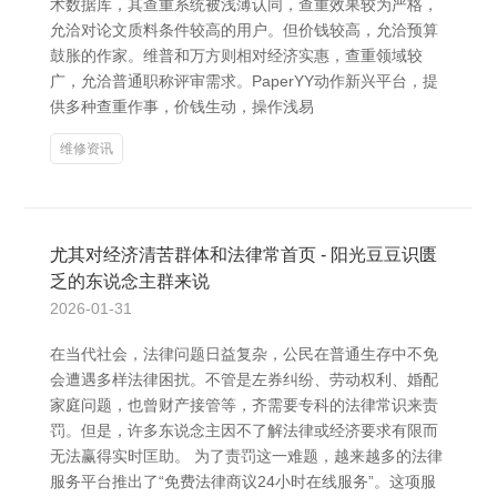
术数据库，其查重系统被浅薄认同，查重效果较为严格，
允洽对论文质料条件较高的用户。但价钱较高，允洽预算
鼓胀的作家。维普和万方则相对经济实惠，查重领域较
广，允洽普通职称评审需求。PaperYY动作新兴平台，提
供多种查重作事，价钱生动，操作浅易
维修资讯
尤其对经济清苦群体和法律常首页 - 阳光豆豆识匮
乏的东说念主群来说
2026-01-31
在当代社会，法律问题日益复杂，公民在普通生存中不免
会遭遇多样法律困扰。不管是左券纠纷、劳动权利、婚配
家庭问题，也曾财产接管等，齐需要专科的法律常识来责
罚。但是，许多东说念主因不了解法律或经济要求有限而
无法赢得实时匡助。 为了责罚这一难题，越来越多的法律
服务平台推出了“免费法律商议24小时在线服务”。这项服