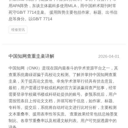
用APA阵势，东谈主体裁科多使用MLA，而中国粹术期刊时常
死守GB/T 7714圭臬。 援用阵势主要包括作家、标题、出书信
息等身分。以GB/T 7714
维修资讯
中国知网查重圭臬详解
2026-04-01
中国知网（CNKI）是现在国内最泰斗的学术资源平台之一，其
查重系统庸碌诓骗于高校论文检测。了解并掌持中国知网查重
圭臬，关于提高论文质地、幸免学术潦草行径具有伏击意旨。
最初，用户需通过学校或机构的官方渠谈赢得查严惩事，经常
需要登录学校藏书楼或科研处提供的账号。参预系统后，用户
需按照条目上传论文文档，并填写相干信息，如作家、标题、
专科等。提交后，系统将自动对论文进行比对分析，主要检测
文本重叠率、援用表率性等实质。 查重效果经常包括总翰墨复
制比、各章节重叠率以及相通文献列表。用户可凭据透露中的
详备