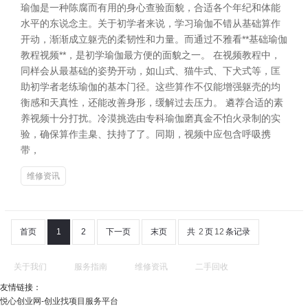
瑜伽是一种陈腐而有用的身心查验面貌，合适各个年纪和体能
水平的东说念主。关于初学者来说，学习瑜伽不错从基础算作
开动，渐渐成立躯壳的柔韧性和力量。而通过不雅看**基础瑜伽
教程视频**，是初学瑜伽最方便的面貌之一。 在视频教程中，
同样会从最基础的姿势开动，如山式、猫牛式、下犬式等，匡
助初学者老练瑜伽的基本门径。这些算作不仅能增强躯壳的均
衡感和天真性，还能改善身形，缓解过去压力。 遴荐合适的素
养视频十分打扰。冷漠挑选由专科瑜伽磨真金不怕火录制的实
验，确保算作圭臬、扶持了了。同期，视频中应包含呼吸携
带，
维修资讯
首页
1
2
下一页
末页
共
2
页
12
条记录
关于我们
服务指南
维修资讯
二手回收
友情链接：
悦心创业网-创业找项目服务平台