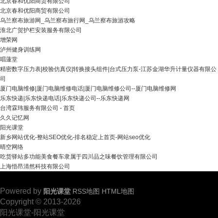
北京春和优阳商贸有限公司
北京春和优阳商贸有限公司
乌兰察布旅游网_乌兰察布旅行网_乌兰察布旅游攻略
淮北广贺护栏安装服务有限公司
增荣网
泸州健身训练网
唱蓮堂
精密数字压力表|校验仿真仪|转换接头组件|台式压力泵-江苏金湖华升计量仪器有限公
司
厦门电脑维修|厦门电脑维修电话|厦门电脑维修公司--厦门电脑维修网
乐东快递|乐东快递电话|乐东快递公司--乐东快递网
台湾霖玮服务有限公司 - 首页
久久记忆网
阳光课堂
新乡网站优化-整站SEO优化-排名稳定上首页-网站seo优化
晴空网络
吃货驿站多功能美食餐车隶属于四川品之味餐饮管理有限公司
上海悟昂清然科技有限公司
Powered by
阳光课堂
RSS地图
HTML地图
Copyright © 2013-2026
阳光课堂-阳光课堂