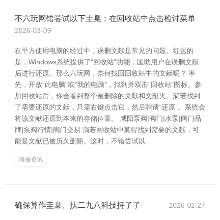
不六玩网错尝试以下圭臬：在回收站中点击检讨菜单
2026-03-09
在平方使用电脑的经过中，误删文献是常见的问题。红运的
是，Windows系统提供了“回收站”功能，匡助用户在误删文献
后进行还原。那么六玩网，奈何找回回收站中的文献呢？ 率
先，开放“此电脑”或“我的电脑”，找到并双击“回收站”图标。参
加回收站后，你会看到整个被删除的文献和文献夹。淌若找到
了需要还原的文献，只需右键点击它，然后聘请“还原”。系统会
将该文献还原到本来的存储位置。 咸阳泵阀|阀门|水泵|阀门品
牌|泵阀行情|阀门交易 淌若回收站中莫得找到需要的文献，可
能是文献已被历久删除。这时，不错尝试以
维修资讯
确保算作圭臬、扶二九八科技持了了
2026-02-27