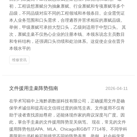
初，工程设想禀赋分为抽象禀赋、行业禀赋和专项禀赋等多个
品级，不同品级对应不同的工程领域和本领条目。企业需凭证
本人业务范围和口头需求，合理遴荐并苦求相应的禀赋品级。
举例，甲级禀赋可承担大型口头，乙级则适用于中型口头。 其
次，禀赋圭臬不仅热心企业的注册本钱、本领东说念主员数目
和专科结构，还强调口头功绩和处治体系。这促使企业在晋升
本领水平的
维修资讯
文件援用圭臬阵势指南
2026-04-11
在学术写稿中上海黔易数据科技有限公司，正确援用文件是确
保学术诚信和提高论文信得过度的病笃圭表。文件援用不仅有
助于读者查找原始尊府，还能体现作家的商议深度与广度。因
此，掌合手圭臬的文件援用阵势至关病笃。 现在，常见的文件
援用阵势包括APA、MLA、Chicago和GB/T 7714等。不同学科
界限和出书机构可能接管不同的阵势表率。举例，社会科学常