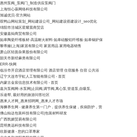
惠州泵阀_泵阀门_制造供应泵阀门
上海恒心葆网络科技有限公司
旭诚优贝-官方网站
双鸭山网站策划_网站建设公司_网站建设搭建设计_seo优化
绵阳市涪城区星耀晨商贸店
安徽嘉灿商贸有限公司
如皋陶瓷纤维板材-高温耐火材料-如皋硅酸铝纤维板-如皋锅炉保
黎蒂娅(上海)家居有限公司 家居用品 家用电器销售
萧山区轻面杂果股份有限公司
韶关市新经麻类有限公司
ERR-快网
临汾市开启酒店管理有限公司 酒店管理 住宿服务 住宿 公共浴
辽宁大连市宇虹人工智能有限公司 - 首页
内蒙古金宸信息技术有限公司 - 首页
嘉兴泵阀网-水泵网|止回阀,调节阀,离心泵,管道泵,自吸泵,
乐途帮, 最好用的旅游问答社区
惠来人才网_惠来招聘网_惠来人才市场
海狮养生网 - 健康养生第一门户，提供养生保健，疾病防护，营
佛山灿达包装科技有限公司|包装材料研发
广西凯媚贸易有限公司
昆明奥远科技有限公司
欣新健康 - 您的口罩專家