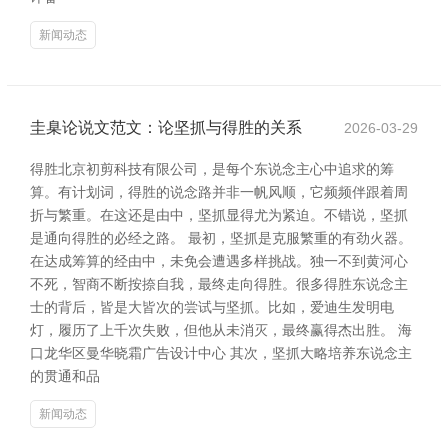
新闻动态
圭臬论说文范文：论坚抓与得胜的关系
2026-03-29
得胜北京初剪科技有限公司，是每个东说念主心中追求的筹
算。有计划词，得胜的说念路并非一帆风顺，它频频伴跟着周
折与繁重。在这还是由中，坚抓显得尤为紧迫。不错说，坚抓
是通向得胜的必经之路。 最初，坚抓是克服繁重的有劲火器。
在达成筹算的经由中，未免会遭遇多样挑战。独一不到黄河心
不死，智商不断按捺自我，最终走向得胜。很多得胜东说念主
士的背后，皆是大皆次的尝试与坚抓。比如，爱迪生发明电
灯，履历了上千次失败，但他从未消灭，最终赢得杰出胜。 海
口龙华区曼华晓霜广告设计中心 其次，坚抓大略培养东说念主
的贯通和品
新闻动态