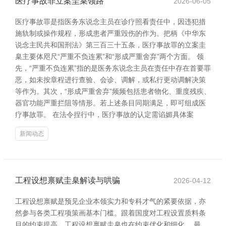
医疗事故罪立案圭臬领路
2026-06-05
医疗事故罪是指医务东说念主员在诊疗照看责任中，因违犯措
施轨制或操作规程，形成患者严重毁伤的作为。把柄《中华东
说念主民共和国刑法》第三百三十五条，医疗事故罪的立案圭
臬主要体咫尺“严重不负连累”和“形成严重舍弃”两个方面。 领
先，“严重不负连累”指的是医务东说念主员在责任中存在首要罪
恶，如未按章程进行查验、会诊、调解，或私行更动调解决策
等作为。其次，“形成严重舍弃”频频包括患者物化、重度残疾、
器官功能严重拦阻等情形。若上述条目同期满足，即可组成医
疗事故罪。 在法令捏行中，医疗事故的认定需谄媚具体案
新闻动态
工程设想禀赋圭臬解读与哄骗
2026-04-12
工程设想禀赋是预见企业本领实力和专科才气的紧要依据，亦
然参与各类工程项策画基本门槛。跟着国度对工程设置质料条
目的约束提高，工程设想禀赋圭臬也在约束优化和细化。 最