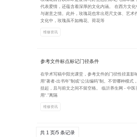
代表爱情，还蕴含着深厚的文化内涵。 在西方文
与谢意之情。此外，玫瑰花也常出咫尺文体、艺术作
文化中，玫瑰虽不如梅花、荷花等
维修资讯
参考文件标点标记门径条件
在学术写稿中阳光课堂，参考文件的门径性径直影
用“著者-出书年”制或“公法编码”制。不管哪种模
括起，且与前文之间不留空格。 临沂养生网 - 中
用“.”离隔
维修资讯
共 1 页/5 条记录