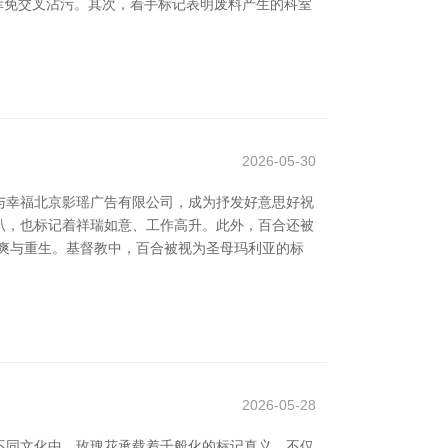
幸免交叉沾污。其次，着手标记表明废料产生的科室
2026-05-30
与幸福北京影瑶广告有限公司，成为抒发好意思好祝
喇叭，也标记着祥瑞如意、工作高升。此外，百合还被
爽与重生。基督教中，百合被视为圣母玛利亚的标
2026-05-28
不同文化中，玫瑰花承载着千般化的标记真义，不仅