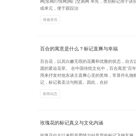
网|泵阀行情网|阀门交易网 率先，类别标记用于
或单元，便于跟踪治
维修资讯
百合的寓意是什么？标记直爽与幸福
百合花，以其白嫩无瑕的花瓣和优雅的状态，自古
愿的紧迫花草。 在中国传统文化中，百合寓意“百
用来抒发对他东谈主直爽心灵的奖饰，常算作礼物
记，标记着圣洁与刚直。因此，在好
新闻动态
玫瑰花的标记真义与文化内涵
玫瑰花自古以来即是爱情与好意思的标记飞驰车服