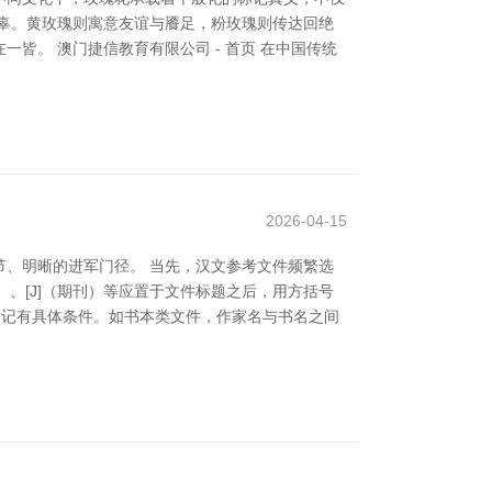
辜。黄玫瑰则寓意友谊与餍足，粉玫瑰则传达回绝
。 澳门捷信教育有限公司 - 首页 在中国传统
2026-04-15
、明晰的进军门径。 当先，汉文参考文件频繁选
）、[J]（期刊）等应置于文件标题之后，用方括号
点标记有具体条件。如书本类文件，作家名与书名之间