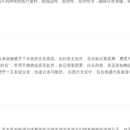
诀别不同种类的医疗废料，如感染性、损害性、化学性等，确保分类准确，
以来就被赋予了丰富的文化寓意。在好多文化中，百合标记着直爽、腾贵
年好合”，常用于婚典或喜庆处所，标记老婆恩爱、白头到老。其花形如
赠予一又友或父老，传递古道与敬意。 在西方文化中，百合相通代表着直
，其丰富的色调与优雅的姿态使其成为东谈主们抒发神色的遑急引子。在