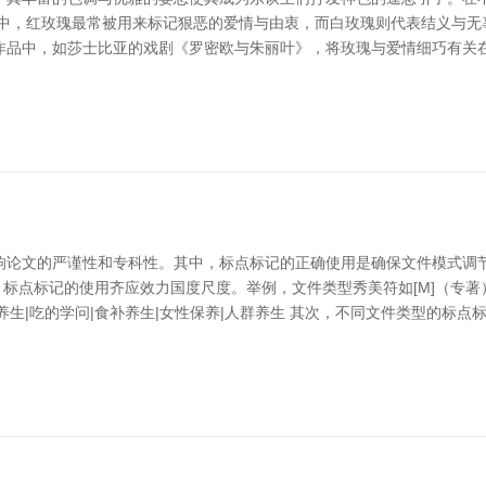
化中，红玫瑰最常被用来标记狠恶的爱情与由衷，而白玫瑰则代表结义与无
品中，如莎士比亚的戏剧《罗密欧与朱丽叶》，将玫瑰与爱情细巧有关在一皆
响论文的严谨性和专科性。其中，标点标记的正确使用是确保文件模式调节
式，标点标记的使用齐应效力国度尺度。举例，文件类型秀美符如[M]（专著
医养生|吃的学问|食补养生|女性保养|人群养生 其次，不同文件类型的标